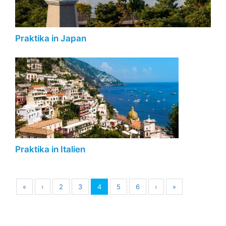
Praktika in Japan
Praktika in Italien
«
‹
2
3
4
5
6
›
»