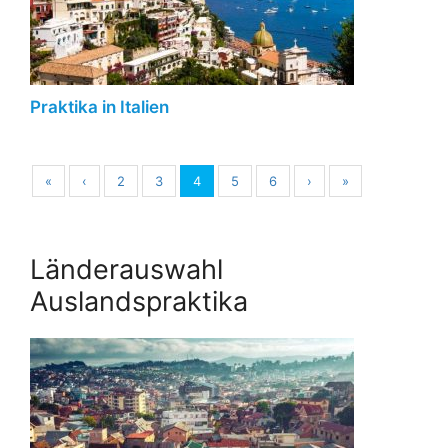
Praktika in Italien
«
‹
2
3
4
5
6
›
»
Länderauswahl
Auslandspraktika