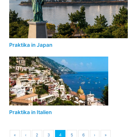
Praktika in Japan
Praktika in Italien
«
‹
2
3
4
5
6
›
»