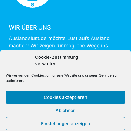
WIR ÜBER UNS
Auslandslust.de möchte Lust aufs Ausland
machen! Wir zeigen dir mögliche Wege ins
Ausland und helfen mit Informationen zur
Cookie-Zustimmung
Vorbereitung und Umsetzung.
verwalten
Auslandslust.de is powered by
weltweiser
.
Wir verwenden Cookies, um unsere Website und unseren Service zu
optimieren.
Cookies akzeptieren
Ablehnen
Einstellungen anzeigen
Copyright 2026 International Education Network GmbH & Co
KG.
Impressum
|
Datenschutz
|
Über uns
|
Kontakt