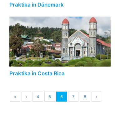
Praktika in Dänemark
Praktika in Costa Rica
«
‹
4
5
6
7
8
›