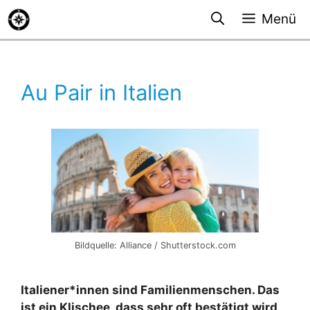
Zum
Menü
Inhalt
springen
Au Pair in Italien
Bildquelle: Alliance / Shutterstock.com
Italiener*innen sind Familienmenschen. Das
ist ein Klischee, dass sehr oft bestätigt wird,