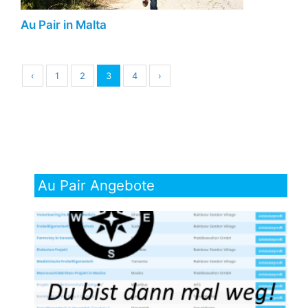
Au Pair in Malta
‹
1
2
3
4
›
Au Pair Angebote