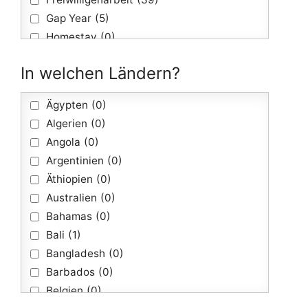
Gap Year
(5)
Homestay
(0)
Kurs/Seminar
(4)
In welchen Ländern?
Kurzaustausch
(0)
Reisen & Urlaub
(0)
Ägypten
(0)
Sabbatical
(6)
Algerien
(0)
Schüleraustausch
(136)
Angola
(0)
Sprachenjahr
(0)
Argentinien
(0)
Sprachreisen
(45)
Äthiopien
(0)
Weiterbildungen
(1)
Australien
(0)
Work and Travel
(18)
Bahamas
(0)
Bali
(1)
Bangladesh
(0)
Barbados
(0)
Belgien
(0)