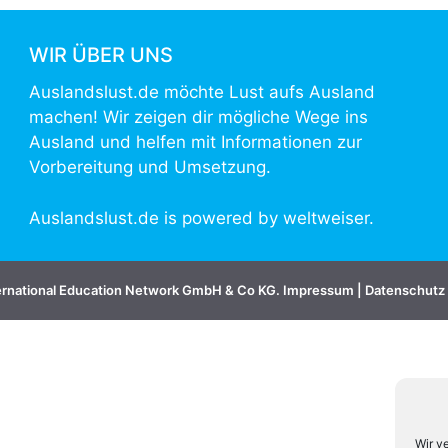
WIR ÜBER UNS
Auslandslust.de möchte Lust aufs Ausland
machen! Wir zeigen dir mögliche Wege ins
Ausland und helfen mit Informationen zur
Vorbereitung und Umsetzung.
Auslandslust.de is powered by
weltweiser
.
ernational Education Network GmbH & Co KG.
Impressum
|
Datenschutz
Wir v